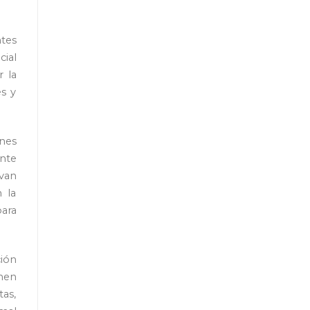
tes
ial
r la
es y
ones
nte
van
 la
ara
ción
enen
as,