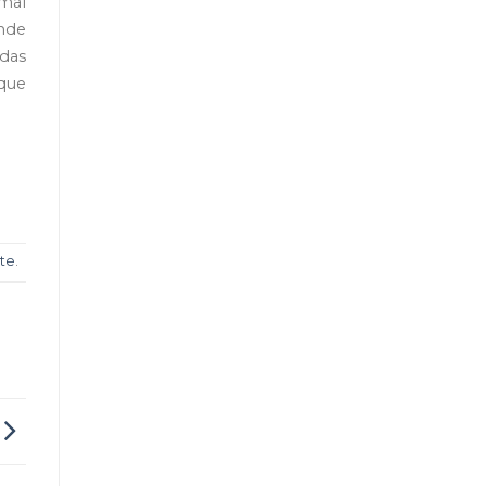
mal
nde
das
 que
te
.