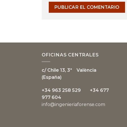
OFICINAS CENTRALES
c/ Chile 13, 3ª
València
(España)
+34 963 258 529 +34 677
977 604
info@ingenieriaforense.com