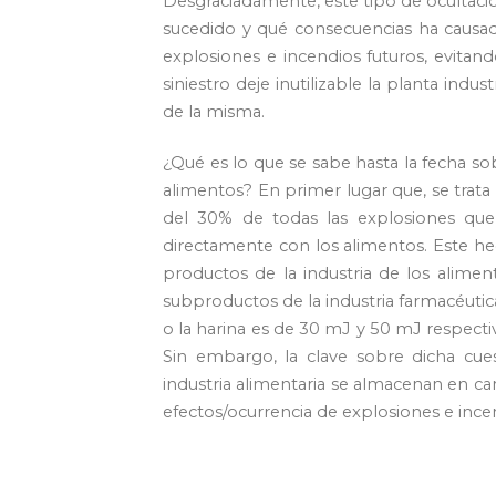
Desgraciadamente, este tipo de ocultaci
sucedido y qué consecuencias ha causado
explosiones e incendios futuros, evita
siniestro deje inutilizable la planta indu
de la misma.
¿Qué es lo que se sabe hasta la fecha sob
alimentos? En primer lugar que, se trata
del 30% de todas las explosiones que 
directamente con los alimentos. Este hec
productos de la industria de los alimen
subproductos de la industria farmacéutica
o la harina es de 30 mJ y 50 mJ respect
Sin embargo, la clave sobre dicha cues
industria alimentaria se almacenan en c
efectos/ocurrencia de explosiones e ince