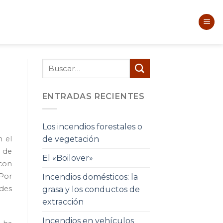
ENTRADAS RECIENTES
Los incendios forestales o
de vegetación
n el
e de
El «Boilover»
con
 Por
Incendios domésticos: la
ades
grasa y los conductos de
extracción
Incendios en vehículos