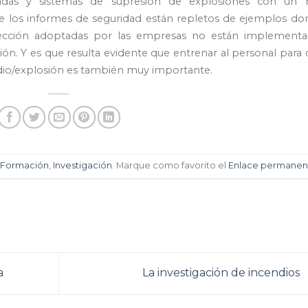
dadas y sistemas de supresión de explosiones con un 
e los informes de seguridad están repletos de ejemplos do
ección adoptadas por las empresas no están implementa
ión. Y es que resulta evidente que entrenar al personal para
ndio/explosión es también muy importante.
,
Formación
,
Investigación
. Marque como favorito el
Enlace permanen
a
La investigación de incendios