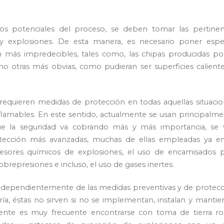
ros potenciales del proceso, se deben tomar las pertinen
 explosiones. De esta manera, es necesario poner espec
ón más impredecibles, tales como, las chipas producidas po
 como otras más obvias, como pudieran ser superficies calient
requieren medidas de protección en todas aquellas situaci
amables. En este sentido, actualmente se usan principalme
que la seguridad va cobrando más y más importancia, se 
ección más avanzadas, muchas de ellas empleadas ya en
presores químicos de explosiones, el uso de encamisados p
represiones e incluso, el uso de gases inertes.
independientemente de las medidas preventivas y de protec
ría, éstas no sirven si no se implementan, instalan y manti
nte es muy frecuente encontrarse con toma de tierra rot