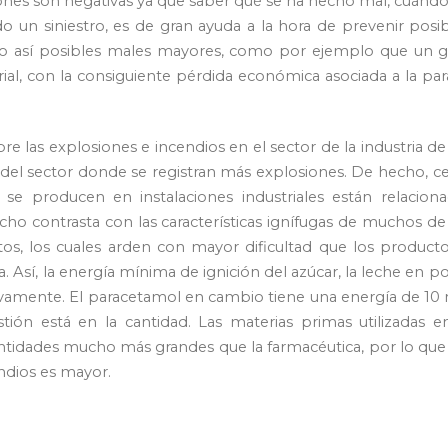
ones son negativas ya que saber qué se ha hecho mal, cuánd
 un siniestro, es de gran ayuda a la hora de prevenir posi
ndo así posibles males mayores, como por ejemplo que un g
strial, con la consiguiente pérdida económica asociada a la pa
re las explosiones e incendios en el sector de la industria de
 del sector donde se registran más explosiones. De hecho, c
se producen en instalaciones industriales están relaciona
ho contrasta con las características ignífugas de muchos de
tos, los cuales arden con mayor dificultad que los product
. Así, la energía mínima de ignición del azúcar, la leche en p
ivamente. El paracetamol en cambio tiene una energía de 10
tión está en la cantidad. Las materias primas utilizadas e
antidades mucho más grandes que la farmacéutica, por lo que
ndios es mayor.