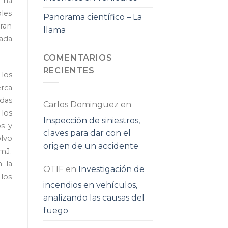
o ha
bles
Panorama científico – La
ran
llama
rada
COMENTARIOS
RECIENTES
 los
erca
das
Carlos Dominguez
en
 los
Inspección de siniestros,
os y
claves para dar con el
olvo
origen de un accidente
 mJ.
n la
OTIF
en
Investigación de
 los
incendios en vehículos,
analizando las causas del
fuego