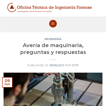
Skip
to
content
INGENIERÍA
Avería de maquinaria,
preguntas y respuestas
PUBLICADO EL
09/06/2021
POR
OTIF
09
Jun