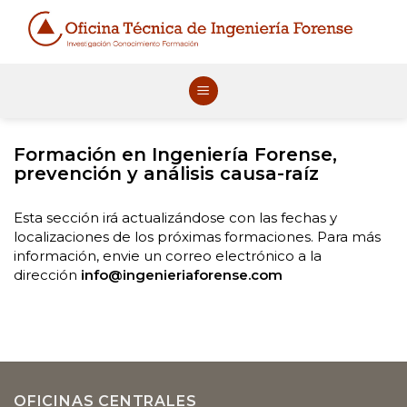
Skip
to
content
Formación en Ingeniería Forense,
p
revención y análisis causa-raíz
Esta sección irá actualizándose con las fechas y
localizaciones de los próximas formaciones.
P
ara más
información, envie un correo electrónico a la
dirección
info@ingenieriaforense.com
OFICINAS CENTRALES